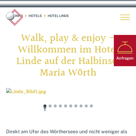
GOLFINFO
HOTELS
HOTEL LINDE
arrowdown
arrowdown
menu
Walk, play & enjoy –
meal
Willkommen im Hotel
Linde auf der Halbinsel
Anfragen
Maria Wörth
Direkt am Ufer des Wörthersees und nicht weniger als