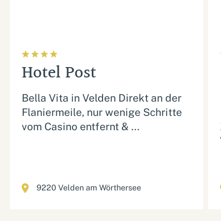
star
star
star
star
Hotel Post
Bella Vita in Velden Direkt an der
Flaniermeile, nur wenige Schritte
vom Casino entfernt & ...
location
9220 Velden am Wörthersee
l