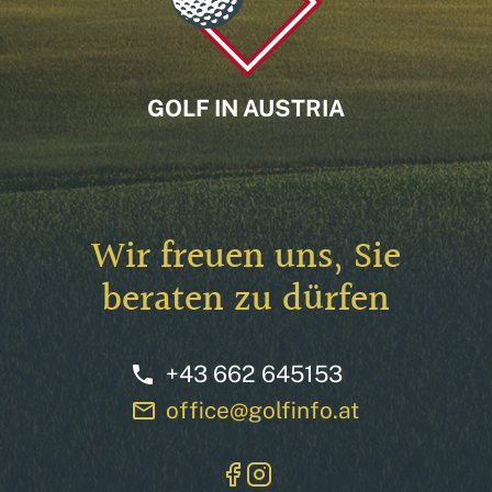
GOLF IN AUSTRIA
Wir freuen uns, Sie
beraten zu dürfen
+43 662 645153
phone
office@golfinfo.at
mail